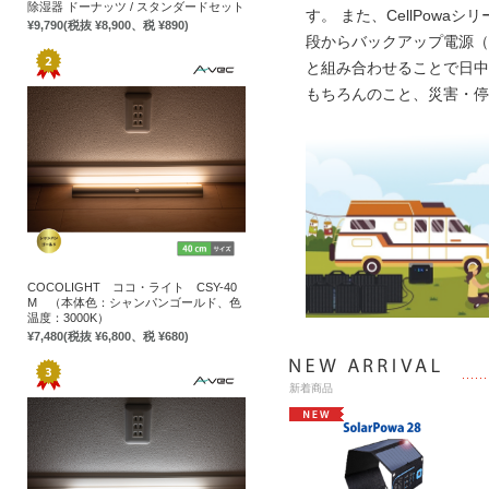
除湿器 ドーナッツ / スタンダードセット
す。 また、CellPow
¥9,790
(税抜 ¥8,900、税 ¥890)
段からバックアップ電源（
と組み合わせることで日中
もちろんのこと、災害・停
COCOLIGHT ココ・ライト CSY-40
M （本体色：シャンパンゴールド、色
温度：3000K）
¥7,480
(税抜 ¥6,800、税 ¥680)
新着商品