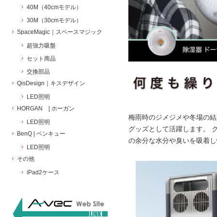
40M（40cmモデル）
30M（30cmモデル）
SpaceMagic｜スペースマジック
超強力吸盤
セット商品
交換部品
QisDesign｜キスデザイン
LED照明
HORGAN | ホーガン
梅雨時のジメジメや冬場の結
LED照明
グッズとして活躍します。 
BenQ | ベンキュー
の余分な水分や臭いを吸着し
LED照明
その他
iPad2ケース