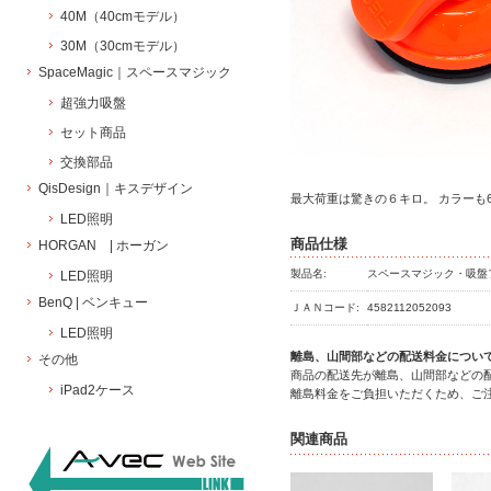
40M（40cmモデル）
30M（30cmモデル）
SpaceMagic｜スペースマジック
超強力吸盤
セット商品
交換部品
QisDesign｜キスデザイン
最大荷重は驚きの６キロ。 カラーも
LED照明
商品仕様
HORGAN | ホーガン
製品名:
スペースマジック・吸盤
LED照明
BenQ | ベンキュー
ＪＡＮコード:
4582112052093
LED照明
離島、山間部などの配送料金につい
その他
商品の配送先が離島、山間部などの
iPad2ケース
離島料金をご負担いただくため、ご
関連商品