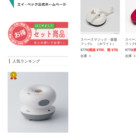
スペースマジック・吸盤
スペー
フックL （ホワイト）
フック
¥770
(税抜 ¥700、税 ¥70)
¥770
(
在庫 ○
在庫 ○
人気ランキング