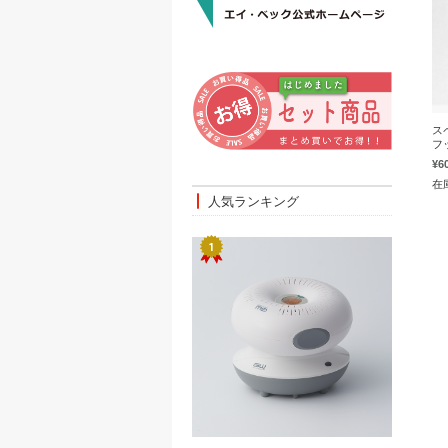
ス
フ
¥6
在
人気ランキング