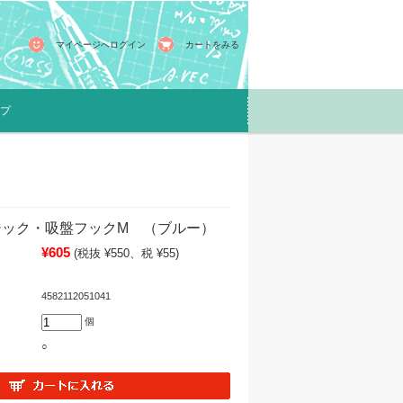
マイページへログイン
カートをみる
プ
ジック・吸盤フックM （ブルー）
¥605
(税抜 ¥550、税 ¥55)
4582112051041
個
○