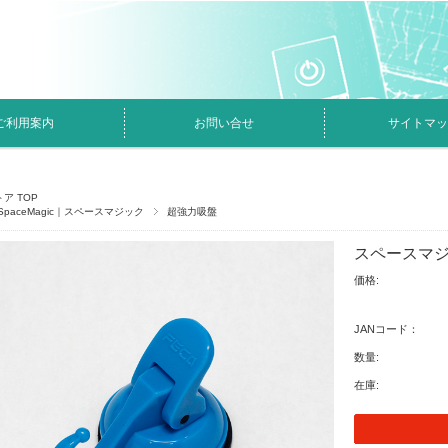
ご利用案内
お問い合せ
サイトマッ
ア TOP
SpaceMagic｜スペースマジック
超強力吸盤
スペースマ
価格:
JANコード：
数量:
在庫: