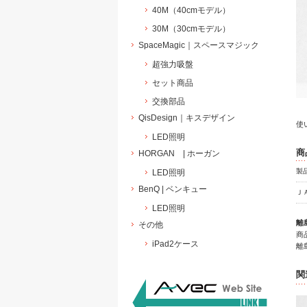
40M（40cmモデル）
30M（30cmモデル）
SpaceMagic｜スペースマジック
超強力吸盤
セット商品
交換部品
QisDesign｜キスデザイン
使
LED照明
商
HORGAN | ホーガン
製
LED照明
BenQ | ベンキュー
Ｊ
LED照明
離
その他
商
iPad2ケース
離
関