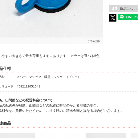
返品につい
いやすい大きさで最大荷重も４キロあります。 カラーは選べる6色。
品仕様
品名:
スペースマジック・吸盤フックM （ブルー）
ＡＮコード:
4582112051041
島、山間部などの配送料金について
品の配送先が離島、山間部などの配達に時間のかかる地域の場合、
島料金をご負担いただくため、ご注文時のご請求金額と異なる場合がございます。
連商品